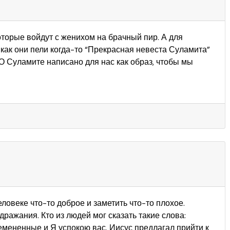
оторые войдут с женихом на брачный пир. А для
как они пели когда-то “Прекрасная невеста Суламита”
 О Суламите написано для нас как образ, чтобы мы
еловеке что-то доброе и заметить что-то плохое.
ажания. Кто из людей мог сказать такие слова:
мененные и Я успокою вас. Иисус предлагал прийти к