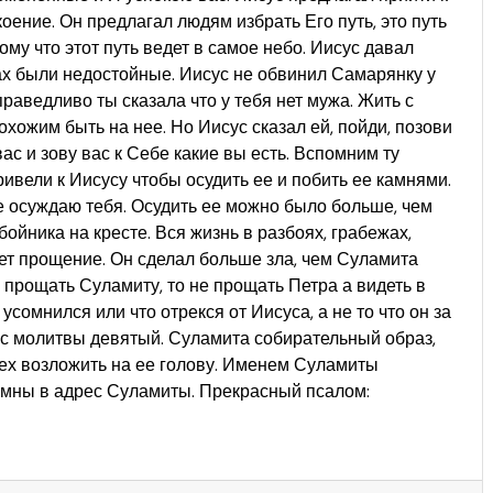
оение. Он предлагал людям избрать Его путь, это путь
ому что этот путь ведет в самое небо. Иисус давал
зах были недостойные. Иисус не обвинил Самарянку у
праведливо ты сказала что у тебя нет мужа. Жить с
похожим быть на нее. Но Иисус сказал ей, пойди, позови
вас и зову вас к Себе какие вы есть. Вспомним ту
ивели к Иисусу чтобы осудить ее и побить ее камнями.
не осуждаю тебя. Осудить ее можно было больше, чем
ойника на кресте. Вся жизнь в разбоях, грабежах,
ает прощение. Он сделал больше зла, чем Суламита
 прощать Суламиту, то не прощать Петра а видеть в
усомнился или что отрекся от Иисуса, а не то что он за
час молитвы девятый. Суламита собирательный образ,
грех возложить на ее голову. Именем Суламиты
имны в адрес Суламиты. Прекрасный псалом: