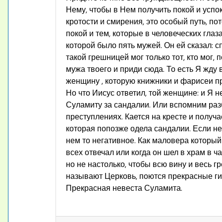
Нему, чтобы в Нем получить покой и успок
кротости и смирения, это особый путь, пот
покой и тем, которые в человеческих гла
которой было пять мужей. Он ей сказал: с
такой грешницей мог только тот, кто мог, 
мужа твоего и приди сюда. То есть Я жду 
женщину , которую книжники и фарисеи пр
Но что Иисус ответил, той женщине: и Я 
Суламиту за сандалии. Или вспомним разб
преступлениях. Кается на кресте и получ
которая попозже одела сандалии. Если не
нем то негативное. Как маловера который 
всех отвечал или когда он шел в храм в 
но не настолько, чтобы всю вину и весь 
называют Церковь, поются прекрасные г
Прекрасная невеста Суламита.