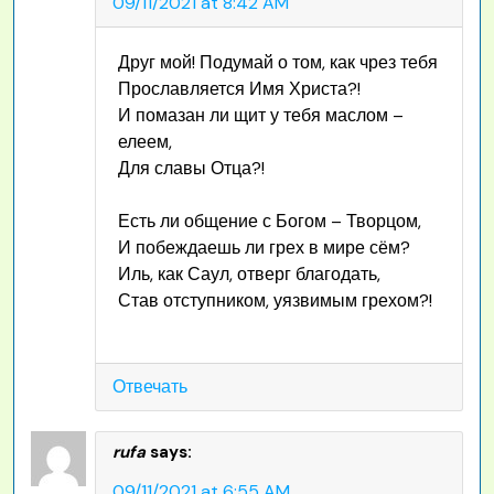
09/11/2021 at 8:42 AM
Друг мой! Подумай о том, как чрез тебя
Прославляется Имя Христа?!
И помазан ли щит у тебя маслом –
елеем,
Для славы Отца?!
Есть ли общение с Богом – Творцом,
И побеждаешь ли грех в мире сём?
Иль, как Саул, отверг благодать,
Став отступником, уязвимым грехом?!
Отвечать
rufa
says:
09/11/2021 at 6:55 AM