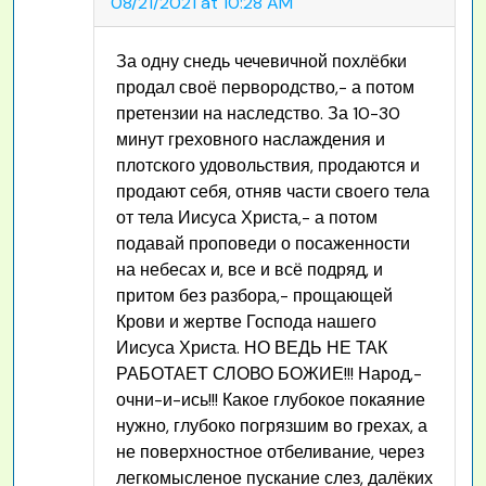
08/21/2021 at 10:28 AM
За одну снедь чечевичной похлёбки
продал своё первородство,- а потом
претензии на наследство. За 10-30
минут греховного наслаждения и
плотского удовольствия, продаются и
продают себя, отняв части своего тела
от тела Иисуса Христа,- а потом
подавай проповеди о посаженности
на небесах и, все и всё подряд, и
притом без разбора,- прощающей
Крови и жертве Господа нашего
Иисуса Христа. НО ВЕДЬ НЕ ТАК
РАБОТАЕТ СЛОВО БОЖИЕ!!! Народ,-
очни-и-ись!!! Какое глубокое покаяние
нужно, глубоко погрязшим во грехах, а
не поверхностное отбеливание, через
легкомысленое пускание слез, далёких