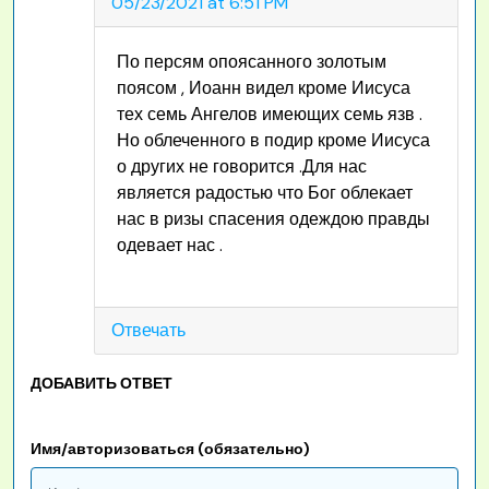
05/23/2021 at 6:51 PM
По персям опоясанного золотым
поясом , Иоанн видел кроме Иисуса
тех семь Ангелов имеющих семь язв .
Но облеченного в подир кроме Иисуса
о других не говорится .Для нас
является радостью что Бог облекает
нас в ризы спасения одеждою правды
одевает нас .
Отвечать
ДОБАВИТЬ ОТВЕТ
Имя/авторизоваться (обязательно)