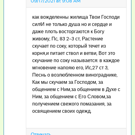
09/17/2021 at 9:08 AM
как вожделенны жилища Твои Господи
сил!И не только душа но и сердце и
даже плоть восторгаются к Богу
живому, Пс, 83 2-3 ст, Растение
скучает по соку, который течет из
корня,и питает ствол и ветви, Вот это
скучание по соку называется: в каждое
мгновение напояю его, Ис,27 ст 3,
Песнь о возлюбленном винограднике,
Как мы скучаем за Господом, за
общением с Ним,за общением в Духе с
Ним, за общением с Его Словом,за
получением свежого помазания, за
освящением своих одежд,
Отвечать